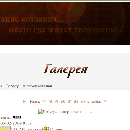
ы
: Робусу.... в переплетеньи....
[<
Назад
77
78
79
80
81
82
83
Вперёд
>]
еньи....
05/02/2009 18:52
10.00 (2 голосов)
Оцени !