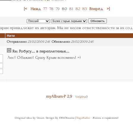
[<
Назад
77
78
79
80
81
82
83
Вперёд
>]
арии принадлежат их авторам. Мы не несем ответственности за их сод
Нити
Отправлено:
23/02/2009 2:45
Обновлено:
23/02/2009 2:45
Re: Робусу.... в переплетеньи....
Лес! Обажаю! Сразу Крым вспомнил! =)
myAlbum-P 2.9
(
original
)
Original idea by Stoun. Design by ENVOY.name |
YogaRadio
- Жизнь в гармонии!