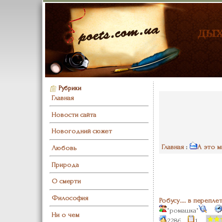
Рубрики
Главная
Новости сайта
Новогодний сюжет
Главная
:
А это м
Любовь
Природа
О смерти
Философия
Робусу.... в переплет
*ромашка*
Ни о чем
2286
1