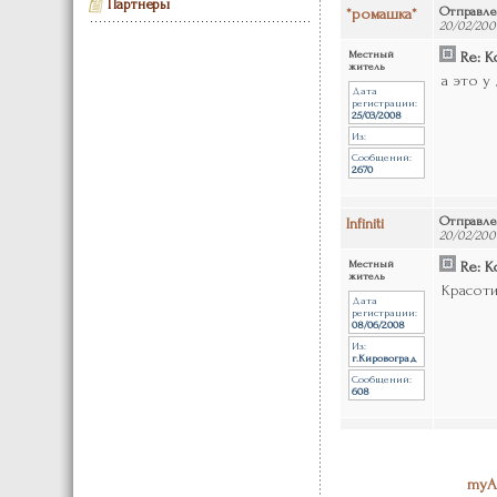
Партнеры
*ромашка*
Отправле
20/02/2009
Местный
Re: Ко
житель
а это у
Дата
регистрации:
25/03/2008
Из:
Сообщений:
2670
Infiniti
Отправле
20/02/200
Местный
Re: Ко
житель
Красотища
Дата
регистрации:
08/06/2008
Из:
г.Кировоград
Сообщений:
608
myA