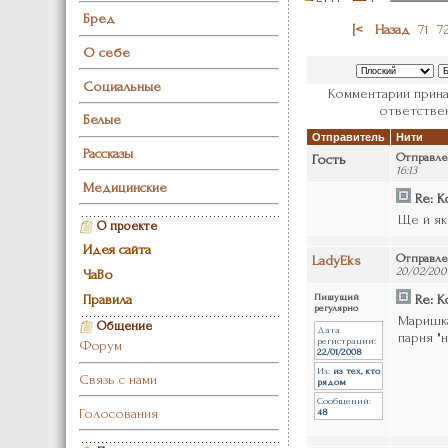
Бред
[<
Назад
71
7
О себе
Социальные
Комментарии прина
ответствен
Белые
Отправитель
Нити
Рассказы
Гость
Отправле
16:13
Медицинские
Re: Ко
Ще й я
О проекте
Идея сайта
LadyEks
Отправле
20/02/200
ЧаВо
Правила
Пишущий
Re: Ко
регулярно
Маришка
Общение
Дата
парня "
регистрации:
Форум
22/01/2008
Из:
из тех, кто
Связь с нами
рядом
Сообщений:
Голосования
48