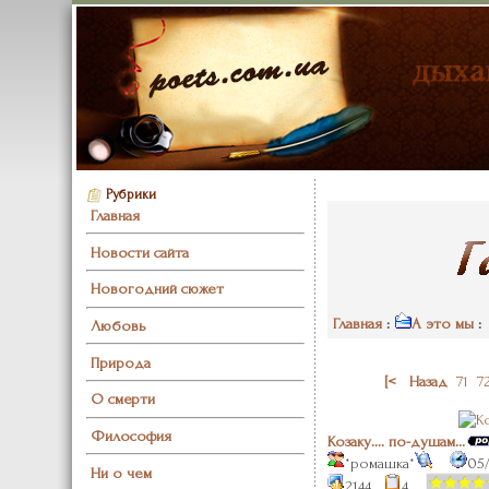
Рубрики
Главная
Новости сайта
Новогодний сюжет
Главная
:
А это мы
: 
Любовь
Природа
[<
Назад
71
7
О смерти
Философия
Козаку.... по-душам...
*ромашка*
05
Ни о чем
2144
4