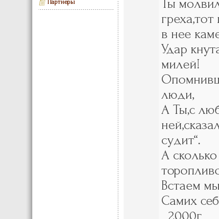
Ты молвил
Партнеры
греха,тот
в нее кам
Удар кнут
милей!
Опомнивш
люди,
А Ты,с лю
ней,сказа
судит“.
А сколько
торопливо
Встаем м
Самих себя
2000г