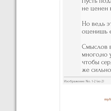
Пусть под
не ценен 
Но ведь э
оценишь е
Смыслов 
много,но 
чтобы сер
же сильно
Изображение No. 1-2 (из 2)
myAl