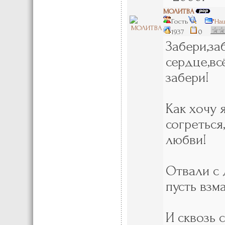
МОЛИТВА
Гость
"На
1937
0
Забери,за
сердце,вс
забери!
Как хочу 
согреться
любви!
Отвали с 
пусть взм
И сквозь 