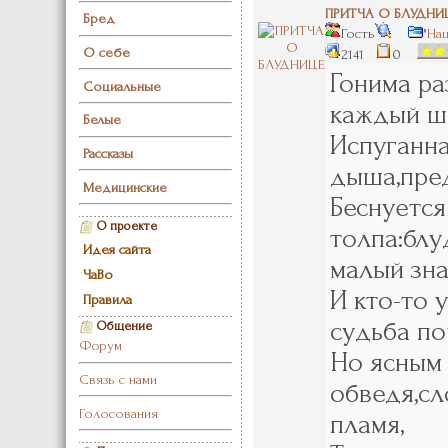
ПРИТЧА О БЛУДНИ
Бред
Гость
"На
О себе
2141
0
Гонима ра
Социальные
каждый ша
Белые
Испуганна
Рассказы
дыша,пред
Медицинские
Беснуется
О проекте
толпа:блу
Идея сайта
малый зна
ЧаВо
И кто-то 
Правила
судьба по
Общение
Форум
Но ясным 
Связь с нами
обведя,с
Голосования
пламя,