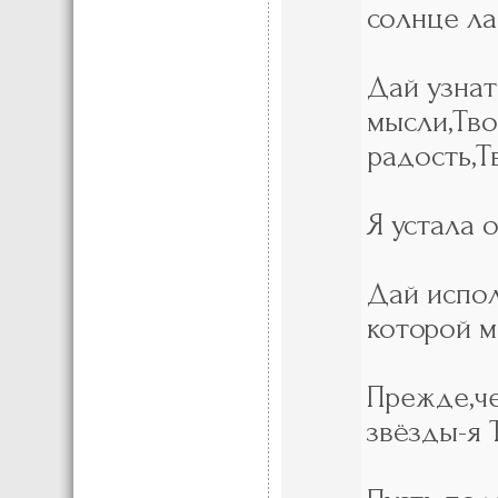
солнце ла
Дай узнат
мысли,Тво
радость,Т
Я устала 
Дай испол
которой м
Прежде,че
звёзды-я 