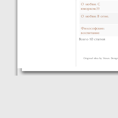
О любви
:
С
юморком.)))
О любви
:
В огне.
Философские
:
воспитание
Всего 10 статей
Original idea by Stoun. Desi