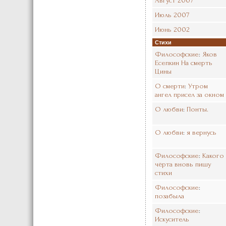
Август 2007
Июль 2007
Июнь 2002
Стихи
Философские
:
Яков
Есепкин На смерть
Цины
О смерти
:
Утром
ангел присел за окном
О любви
:
Понты.
О любви
:
я вернусь
Философские
:
Какого
чёрта вновь пишу
стихи
Философские
:
позабыла
Философские
:
Искуситель