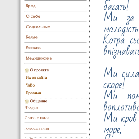
багать!
Бред
Ми за 
О себе
молодість
Социальные
Котра сь
Белые
впізнават
Рассказы
Медицинские
Ми сила,
О проекте
Идея сайта
скоре!
ЧаВо
Ми пом
Правила
воплотивс
Общение
Форум
Ми кров 
Связь с нами
море,
Голосования