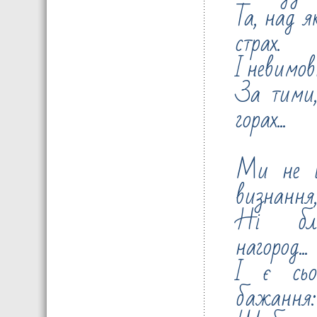
Та, над 
страх.
І невимов
За тими,
горах...
Ми не ш
визнання
Ні бли
нагород...
І є сьо
бажання: