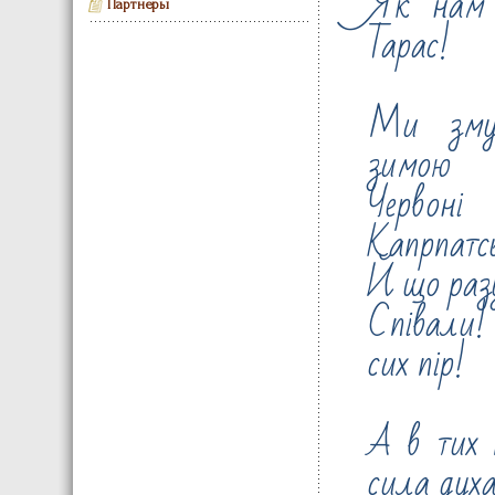
Як нам 
Партнеры
Тарас!
Ми змус
зимою
Червон
Капрпатсь
Й що разу
Співали! 
сих пір!
А в тих 
сила духа