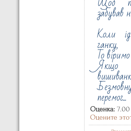
Щоб п
забував н
Коли ід
ганку,
То віримо
Якщо п
вишиванк
Безмовну
перемог...
Оценка:
7.00
Оцените это
Предыдущ