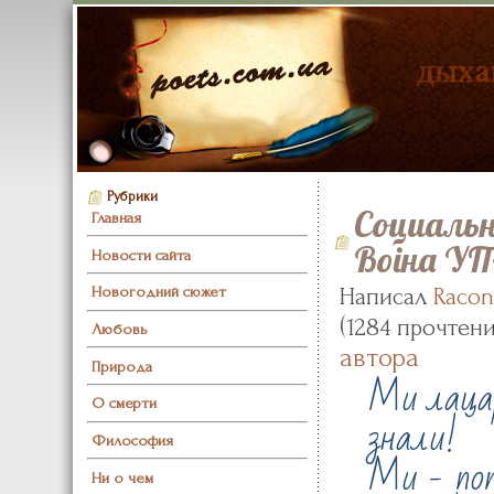
Рубрики
Социаль
Главная
Воiна У
Новости сайта
Новогодний сюжет
Написал
Racon
(
1284 прочтен
Любовь
автора
Природа
Ми лацарі
О смерти
знали!
Философия
Ми - поп
Ни о чем