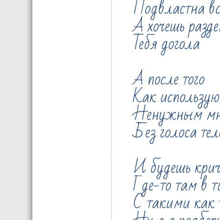
Подвластна вс
А хочешь разде
Тебя догола
А после того
Как использую
Ненужным мне
Без голоса тел
И будешь крич
Где-то там в 
С такими как 