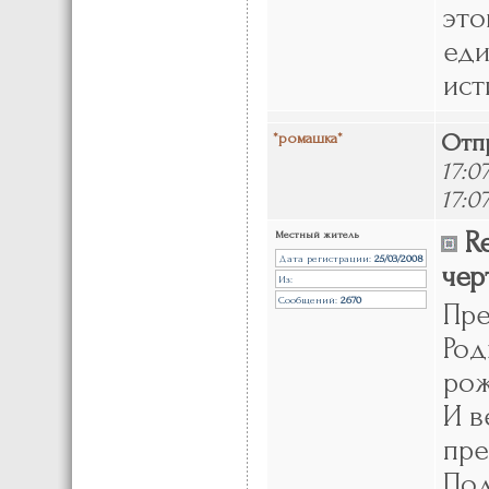
это
еди
ист
*ромашка*
Отп
17:
17:0
Re
Местный житель
Дата регистрации:
25/03/2008
черт
Из:
Сообщений:
2670
Пре
Род
рож
И в
пре
Под