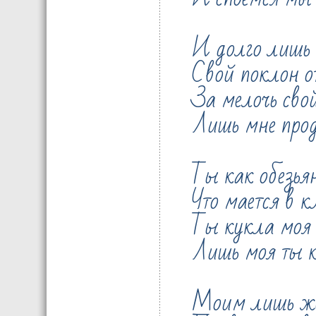
И долго лишь
Свой поклон о
За мелочь свой
Лишь мне прод
Ты как обезья
Что мается в к
Ты кукла моя
Лишь моя ты 
Моим лишь ж