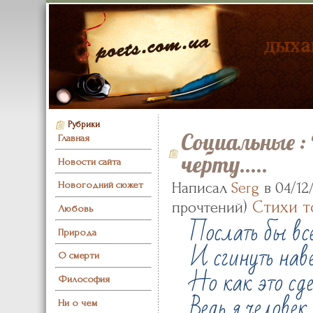
Рубрики
Социальные
:
Главная
черту.....
Новости сайта
Новогодний сюжет
Написал
Serg
в 04/12
)
Стихи т
прочтений
Любовь
Послать бы все
Природа
И сгинуть нав
О смерти
Но как это сд
Философия
Ведь я человек
Ни о чем