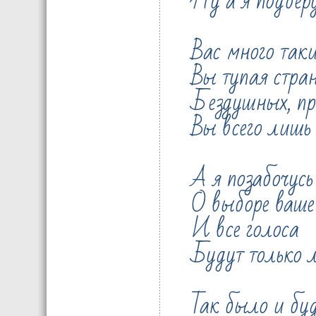
Ну а я подбер
Вас много так
Вы тупая стра
Бездушных, пр
Вы всего лишь
А я позабочусь
О выборе ваш
И все голоса
Будут только 
Так было и бу