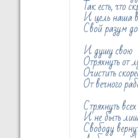
Так есть, что с
И цель наша 
Свой разум до
И душу свою
Отряхнуть от л
Очистить скоре
От вечного раб
Стряхнуть всех
И не быть лиш
Свободу верну