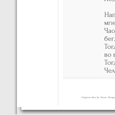
Нап
мгн
Час
бег
Тог
во 
Тог
Чел
Original idea by Stoun. Desi