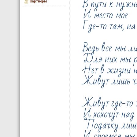
В пути к нужн
Партнеры
И место мое
Где-то там, на
Ведь все мы ли
Для них мы 
Нет в жизни 
Живут лишь 
Живут где-то 
И хохочут над
“Подачку лиш
И споемся мы 