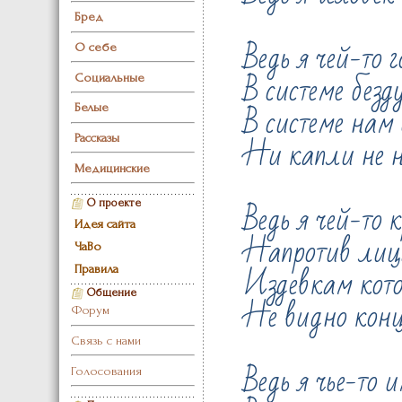
Бред
Ведь я чей-то г
О себе
В системе без
Социальные
В системе нам
Белые
Ни капли не 
Рассказы
Медицинские
Ведь я чей-то 
О проекте
Идея сайта
Напротив лиц
ЧаВо
Издевкам кот
Правила
Общение
Не видно кон
Форум
Связь с нами
Ведь я чье-то 
Голосования