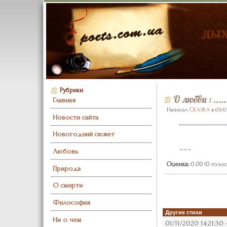
Рубрики
О любви
: ......
Главная
Написал
CKA3KA
в 03/0
Новости сайта
...............................................
Новогодний сюжет
---
Любовь
Оценка:
0.00 (0 голос
Природа
О смерти
Философия
Другие стихи
Ни о чем
01/11/2020 14:21:30 