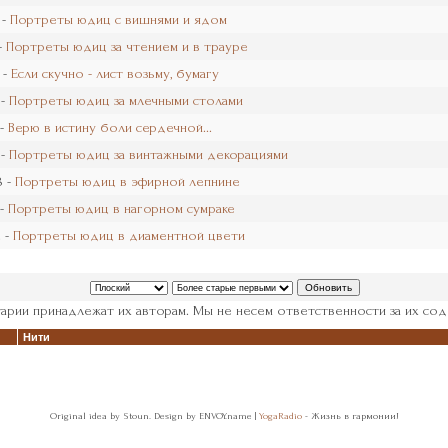
 -
Портреты юдиц с вишнями и ядом
-
Портреты юдиц за чтением и в трауре
 -
Если скучно - лист возьму, бумагу
 -
Портреты юдиц за млечными столами
 -
Верю в истину боли сердечной...
 -
Портреты юдиц за винтажными декорациями
8 -
Портреты юдиц в эфирной лепнине
 -
Портреты юдиц в нагорном сумраке
 -
Портреты юдиц в диаментной цвети
арии принадлежат их авторам. Мы не несем ответственности за их сод
Нити
Original idea by Stoun. Design by ENVOY.name |
YogaRadio
- Жизнь в гармонии!