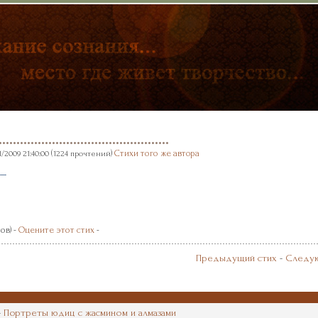
...............................................
(
)
Стихи того же автора
1/2009 21:40:00
1224 прочтений
.....
ов) -
Оцените этот стих
-
Предыдущий стих
-
Следую
-
Портреты юдиц с жасмином и алмазами