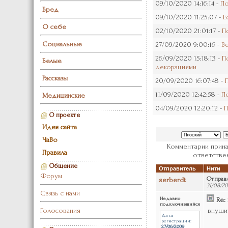
09/10/2020 14:16:14 -
По
Бред
09/10/2020 11:25:07 -
Е
О себе
02/10/2020 21:01:17 -
П
Социальные
27/09/2020 9:00:16 -
В
26/09/2020 15:18:13 -
П
Белые
декорациями
Рассказы
20/09/2020 16:07:48 -
11/09/2020 12:42:58 -
П
Медицинские
04/09/2020 12:20:12 -
П
О проекте
Идея сайта
ЧаВо
Комментарии прина
Правила
ответствен
Общение
Отправитель
Нити
Форум
serberdt
Отправ
31/08/20
Связь с нами
Недавно
Re: 
подключившийся
Голосования
внуши
Дата
регистрации:
27/06/2009