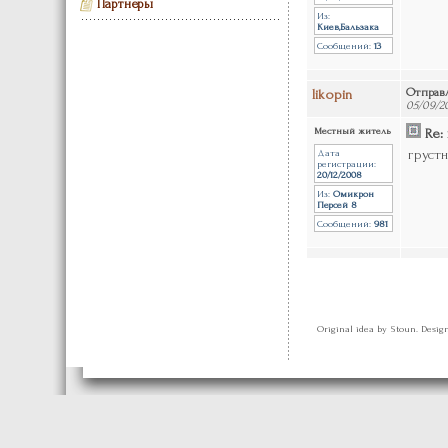
Партнеры
Из:
Киев,Бальзака
Сообщений:
13
likopin
Отправ
05/09/20
Местный житель
Re: 
грустн
Дата
регистрации:
20/12/2008
Из:
Омикрон
Персей 8
Сообщений:
981
Original idea by Stoun. Desi