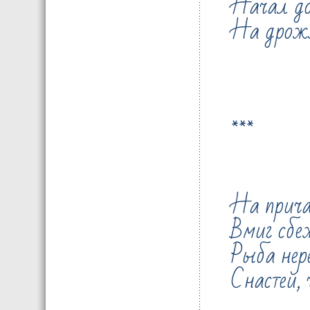
Начал до
На дрожжа
***
На прича
Вмиг сбе
Рыба нер
Снастей, 