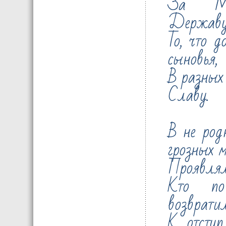
За Мо
Державу
То, что д
сыновья,
В разных 
Славу.
В не род
грозных м
Проявляли
Кто по
возвратил
К отступ