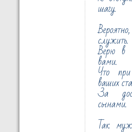
шагу.
Вероятно
служить.
Верю в 
вами.
Что при
ваших ста
За дос
сынами.
Так муж