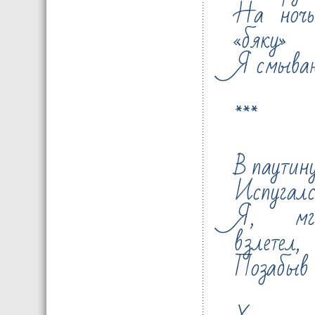
На ночь
«бяку»
Я смываю
***
В паутину
Испугался
Я, мгн
взлетел,
Позабыв в