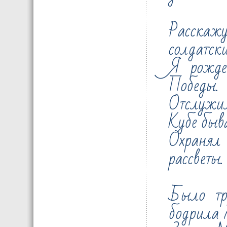
Расскаж
солдатск
Я рожде
Победы.
Отслужил
Кубе быв
Охраня
рассветы.
Было тру
бодрила 