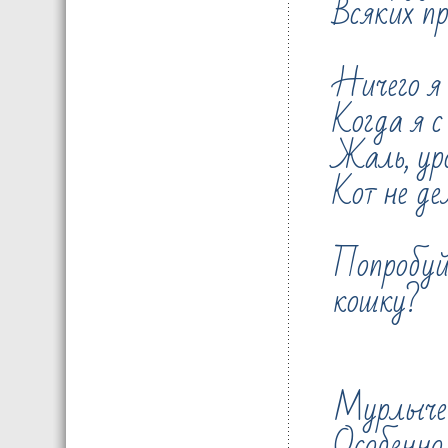
Всяких пр
Ничего я 
Когда я с
Жаль, ур
Кот не де
Попробу
кошку?
Мурлычет 
Особенно 