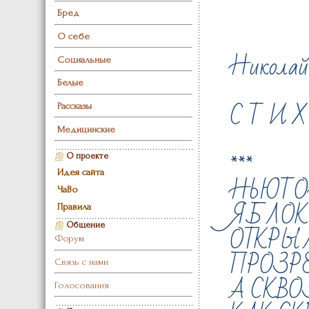
Бред
О себе
Никола
Социальные
Белые
С Т И Х
Рассказы
Медицинские
***
О проекте
Идея сайта
НЬЮ
ЧаВо
ЯБЛОК
Правила
ОТКРЫ
Общение
Форум
ПРОЗРЕ
Связь с нами
А СКВО
Голосования