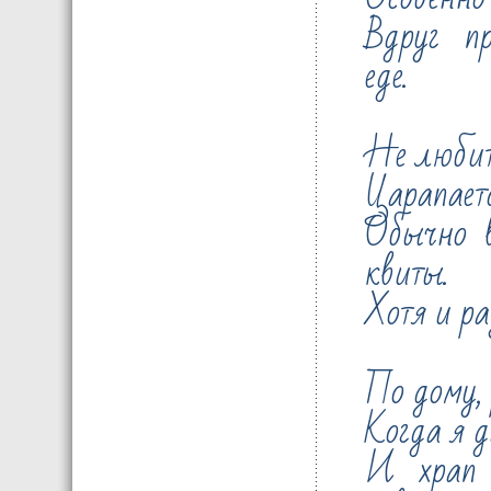
Вдруг п
еде.
Не любит
Царапаетс
Обычно 
квиты.
Хотя и ра
По дому, 
Когда я д
И храп 