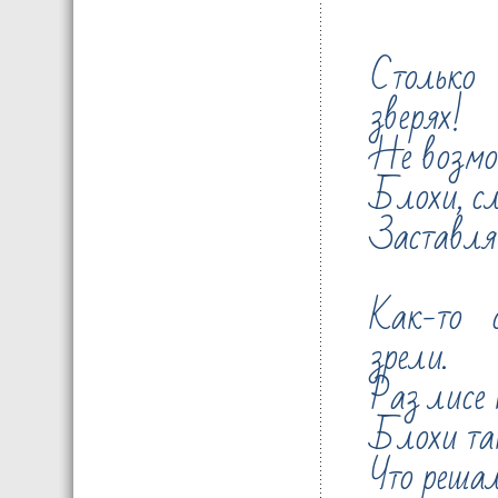
Столько
зверях!
Не возмо
Блохи, сл
Заставляю
Как-то 
зрели.
Раз лисе 
Блохи так
Что решал