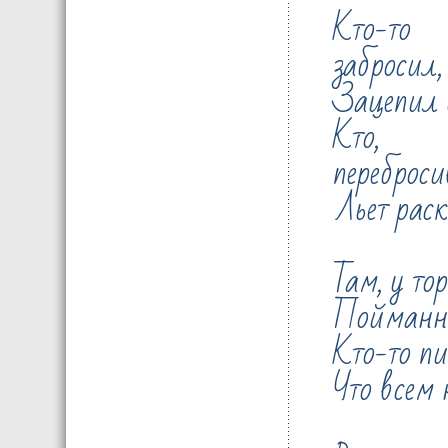
Кто-то
забросил,
Зацепил 
Кто, с
переброси
Льет раск
Там, у то
Пойманны
Кто-то пи
Что всем 