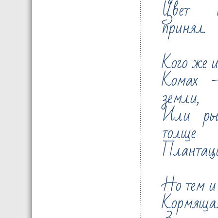
Цвет к
принял.
Кого же и
Комах –
земли,
Или ры
толще
Плантаци
Но тем и 
Кормящая,