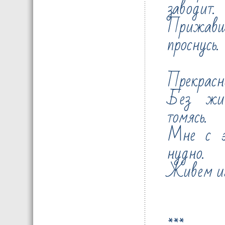
заводит.
Прижавш
проснусь.
Прекрасно
Без жи
томясь.
Мне с э
нудно.
Живем игр