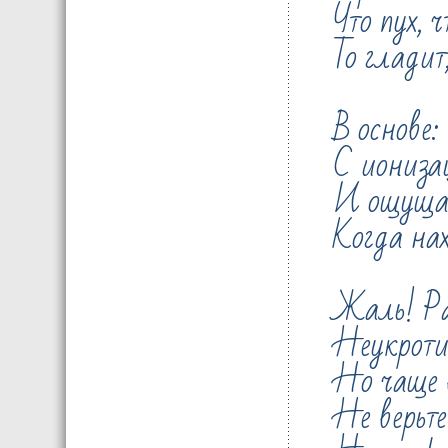
Что пух, 
То гладит
В основе:
С иониза
И ощущае
Когда нах
Жаль! Ра
Неукроти
Но чаще 
Не верьте