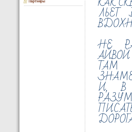
КАК СК
Партнеры
ЛЬЕТ 
ВДОХН
НЕ Р
АЙВОЙ 
ТАМ
ЗНАМЕ
И, В 
РАЗУМ
ПИСАТ
ДОРОГА