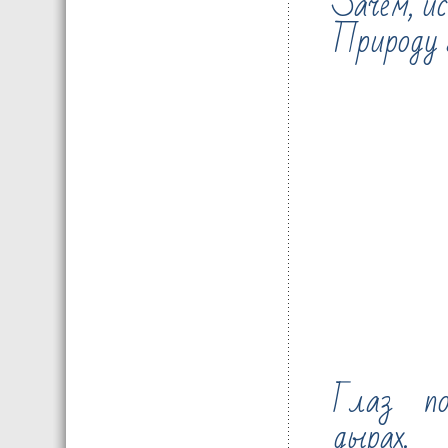
Зачем, и
Природу 
Глаз по
дырах.