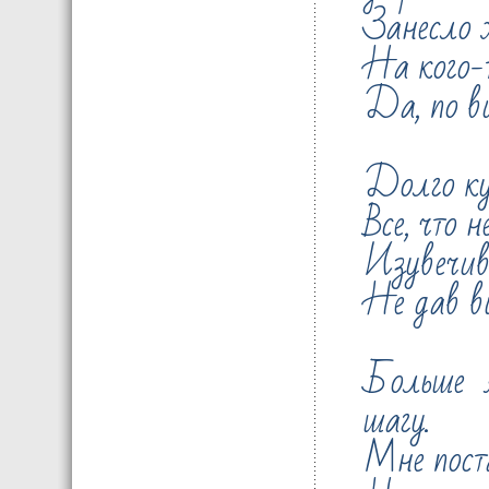
Занесло ж
На кого-
Да, по ви
Долго ку
Все, что н
Изувечив
Не дав вы
Больше 
шагу.
Мне пост