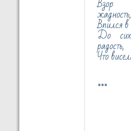
Взор 
жадность,
Впился в 
До сих
радость,
Что висел
***