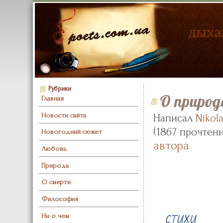
Рубрики
О природ
Главная
Новости сайта
Написал
Nikol
(
1867 прочтен
Новогодний сюжет
автора
Любовь
Природа
О смерти
Философия
стихи
Ни о чем