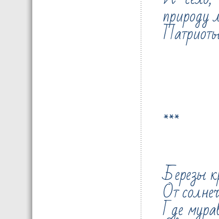
природу л
Патриоты
***
Березы к
От солнеч
Где мура