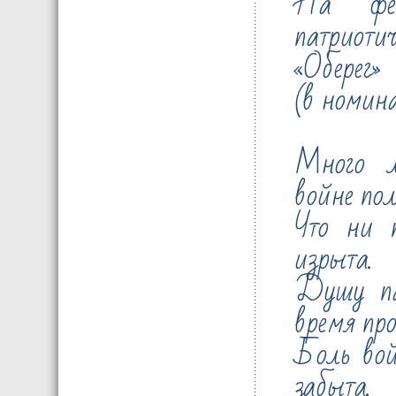
На фес
патриоти
«Оберег»
(в номин
Много л
войне пол
Что ни п
изрыта.
Душу па
время пр
Боль вой
забыта.