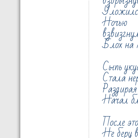
взбрызну
Уложился
Ночью
взвизгнул
Блох на м
Сыпь укус
Стала не
Раздирая
Начал бл
После это
Не беру в