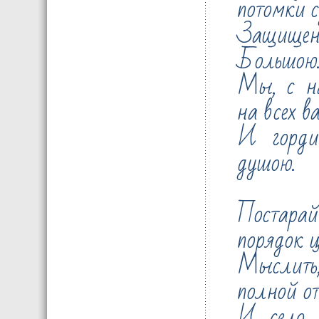
потомки с
Защище
Большою
Мы, с н
на всех в
И горди
душою.
Постарай
порядок ц
Мыслить
полной от
И село, 