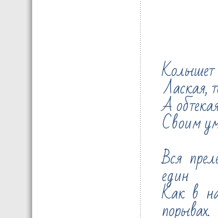
***
Колышет в
Лаская, т
А обтека
Своим ум
Вся прел
един
Как в на
порывах.