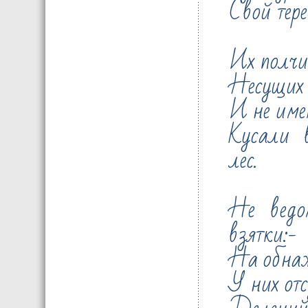
Свой тере
Их полчи
Несущих 
И не име
Кусали в
лес.
Не вед
взятки:-
На обнаж
У них от