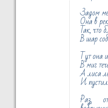
Задом ме
Она в рек
Так, что б
В шар соб
Тут она 
В миг теч
А лиса л
И пустила
Раз, о