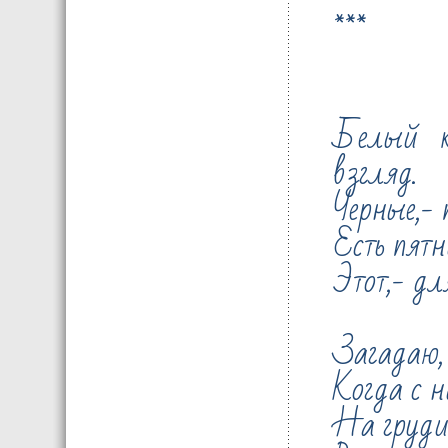
***
Белый к
взгляд.
Черные,- 
Есть пятн
Этот,- дл
Загадаю, 
Когда с н
На груди 