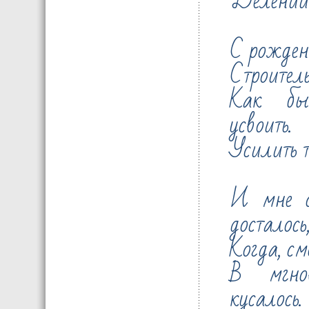
Делений 
С рождени
Строитель
Как бы
усвоить.
Усилить т
И мне о
досталось
Когда, см
В мгно
кусалось.