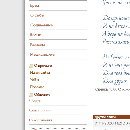
Что не так, с
Бред
О себе
Дождь ночной
И на ветках л
Социальные
А беда на все
Белые
Расстелилась,
Рассказы
Медицинские
Не вернётся с
И не мне расс
О проекте
Для тебя был
Идея сайта
Для других –
ЧаВо
Правила
Оценка:
10.00 (3 голо
Общение
Форум
Связь с нами
Другие стихи
Голосования
01/11/2020 14:21:30 