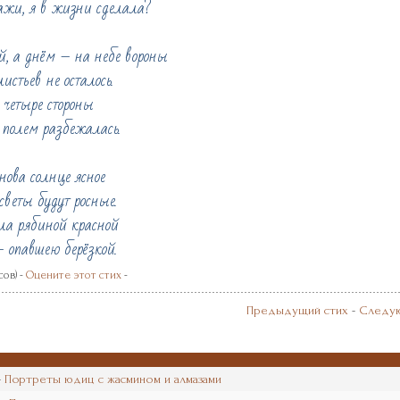
кажи, я в жизни сделала?
, а днём – на небе вороны
истьев не осталось.
 четыре стороны
 полем разбежалась.
нова солнце ясное
веты будут росные.
а рябиной красной
 опавшею берёзкой.
сов) -
Оцените этот стих
-
Предыдущий стих
-
Следую
-
Портреты юдиц с жасмином и алмазами