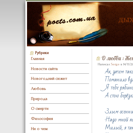
Рубрики
О любви
: Же
Главная
Написал
Serge
в 14/11/2
Новости сайта
Ах, зачем так
Поманило вд
Новогодний сюжет
Я тебе рябино
Любовь
А стою берёзк
Природа
О смерти
Злым осенним
Надо мной по
Философия
Милый, я так
Ни о чем