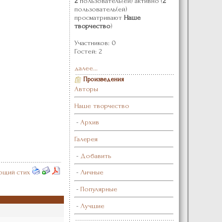
2
пользователь(ей) активно (
2
пользователь(ей)
просматривают
Наше
творчество
)
Участников: 0
Гостей: 2
далее...
Произведения
Авторы
Наше творчество
-
Архив
Галерея
-
Добавить
щий стих
-
Личные
-
Популярные
-
Лучшие