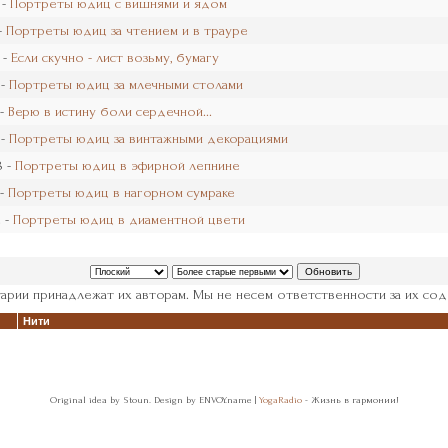
 -
Портреты юдиц с вишнями и ядом
-
Портреты юдиц за чтением и в трауре
 -
Если скучно - лист возьму, бумагу
 -
Портреты юдиц за млечными столами
 -
Верю в истину боли сердечной...
 -
Портреты юдиц за винтажными декорациями
8 -
Портреты юдиц в эфирной лепнине
 -
Портреты юдиц в нагорном сумраке
 -
Портреты юдиц в диаментной цвети
арии принадлежат их авторам. Мы не несем ответственности за их сод
Нити
Original idea by Stoun. Design by ENVOY.name |
YogaRadio
- Жизнь в гармонии!