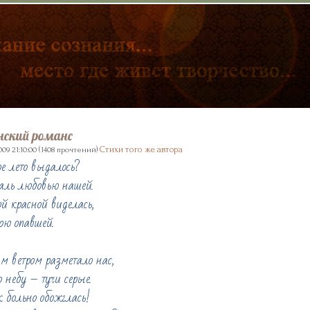
нский романс
(
)
Стихи того же автора
009 21:10:00
1408 прочтений
ое лето выдалось?
аль любовью нашей.
й красной виделась,
ою опавшей.
 ветром разметало нас,
 небу – тучи серые.
 больно обожглась!