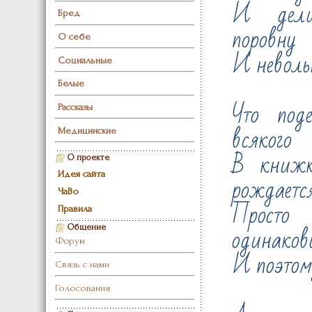
И дели
Бред
поровну
О себе
И невольн
Социальные
Белые
Что под
Рассказы
всякого
Медицинские
В книжк
О проекте
Идея сайта
рождается
ЧаВо
Просто
Правила
одинаков
Общение
Форум
И поэтом
Связь с нами
Голосования