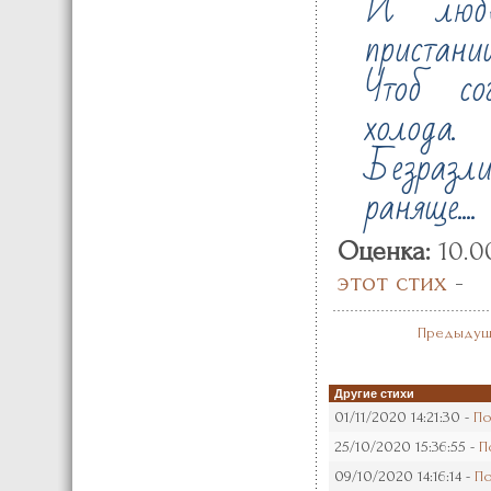
И любв
пристани
Чтоб со
холода.
Безраз
раняще....
Оценка:
10.0
этот стих
-
Предыдущ
Другие стихи
01/11/2020 14:21:30 -
По
25/10/2020 15:36:55 -
П
09/10/2020 14:16:14 -
По