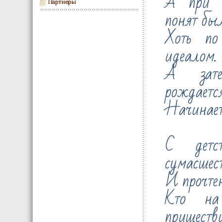
А при 
Партнеры
понят был
Хоть по
идеалом.
А зат
рождается
Начинает
С детс
сумасшес
И прочте
Кто на
пришеств