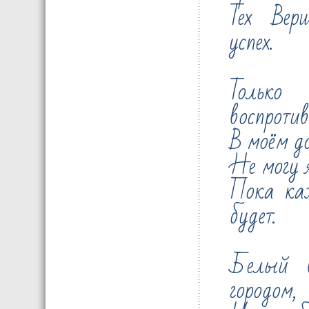
Тех Вер
успех.
Тольк
воспротив
В моём д
Не могу я
Пока ка
будет.
Белый в
городом,