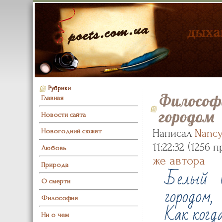
Рубрики
Философ
Главная
городом
Новости сайта
Новогодний сюжет
Написал
Nanc
(
11:22:32
1256 п
Любовь
же автора
Природа
Белый в
О смерти
городом,
Философия
Как когда
Ни о чем