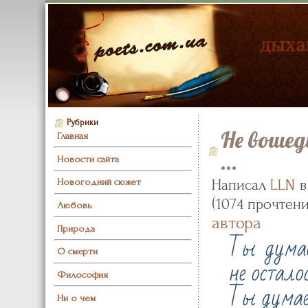
Рубрики
Не вошед
Главная
...
Новости сайта
Новогодний сюжет
Написал
LLN
в
(
1074 прочтен
Любовь
автора
Природа
Ты думае
О смерти
не осталос
Философия
Ты думае
Ни о чем