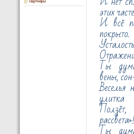
И нет сп
Партнеры
этих часте
И всё п
покрыто.
Усталость
Отражени
Ты дума
вены, сон
Веселья н
улитка
Ползёт,
рассвета»
Ты дума