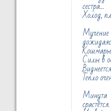
сестра…
Холод, п
Мучени
дожидаяс
Кошмары
Силы в о
Виднеется
Тепло оче
Минута 
срастётся.