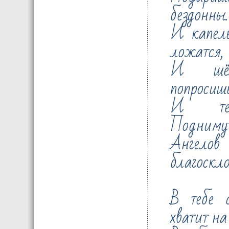
бездонны.
И капель
ложатся,
И шёл
попросишь
И тело
Подниму
Ангело
благоскл
В тебе с
хватит на