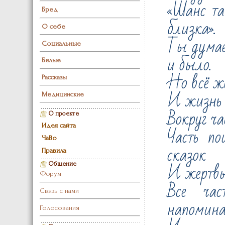
«Шанс та
Бред
близка».
О себе
Ты думаеш
Социальные
и было.
Белые
Но всё же
Рассказы
И жизнь 
Медицинские
Вокруг ча
О проекте
Идея сайта
Часть по
ЧаВо
сказок
Правила
И жертвы
Общение
Форум
Все ча
Связь с нами
напомина
Голосования