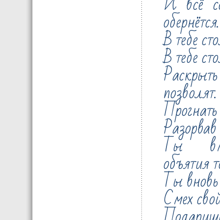
И всё с
обернётся.
В тебе ст
В тебе ст
Раскрыть
позволят.
Прогнать 
Разорвав
Ты вми
объятия т
Ты вновь
Смех сво
Подариш