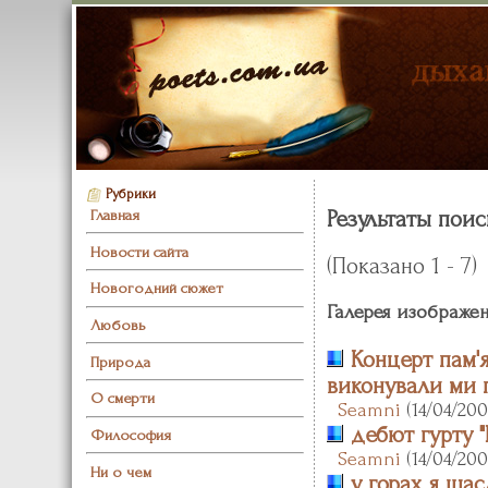
Рубрики
Результаты поис
Главная
Новости сайта
(Показано 1 - 7)
Новогодний сюжет
Галерея изображе
Любовь
Концерт пам'ят
Природа
виконували ми п
О смерти
Seamni
(14/04/2009
дебют гурту 
Философия
Seamni
(14/04/200
Ни о чем
у горах я щас