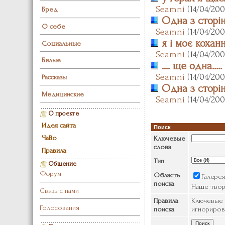
Seamni
(14/04/200
Бред
Одна з сторін 
О себе
Seamni
(14/04/200
я і моє кохання
Социальные
Seamni
(14/04/200
Белые
.... ще одна.....
Seamni
(14/04/200
Рассказы
Одна з сторін 
Медицинские
Seamni
(14/04/200
О проекте
Идея сайта
Поиск
ЧаВо
Ключевые
слова
Правила
Тип
Общение
Форум
Область
Галере
поиска
Наше тво
Связь с нами
Правила
Ключевые 
Голосования
поиска
игнориров