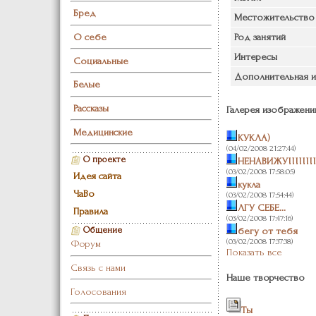
Бред
Местожительство
Род занятий
О себе
Интересы
Социальные
Дополнительная 
Белые
Рассказы
Галерея изображени
Медицинские
КУКЛА)
(04/02/2008 21:27:44)
О проекте
НЕНАВИЖУ!!!!!!!!!!
(03/02/2008 17:58:05)
Идея сайта
кукла
ЧаВо
(03/02/2008 17:54:44)
ЛГУ СЕБЕ...
Правила
(03/02/2008 17:47:16)
бегу от тебя
Общение
(03/02/2008 17:37:38)
Форум
Показать все
Связь с нами
Наше творчество
Голосования
Ты