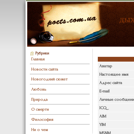
Рубрики
Главная
Аватар
Новости сайта
Настоящее имя
Новогодний сюжет
Адрес сайта
Любовь
E-mail
Природа
Личные сообщени
ICQ
О смерти
AIM
Философия
YIM
Ни о чем
MSNM