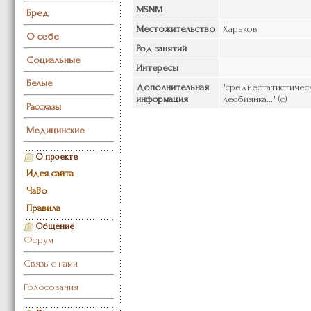
MSNM
Бред
Местожительство
Харьков
О себе
Род занятий
Социальные
Интересы
Белые
Дополнительная
"среднестатистичес
информация
лесбиянка..." (с)
Рассказы
Медицинские
О проекте
Идея сайта
ЧаВо
Правила
Общение
Форум
Связь с нами
Голосования