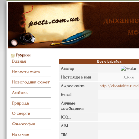
Рубрики
Главная
Все о baba4ga
Аватар
Новости сайта
Настоящее имя
Юлия
Новогодний сюжет
Адрес сайта
http://vkontakte.ru/i
Любовь
E-mail
Природа
Личные
сообщения
О смерти
ICQ
Философия
AIM
Ни о чем
YIM