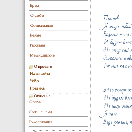
Бред
О себе
Припев:
Я хочу с тобой
Социальные
Возьми меня с
Белые
И будем вме
Рассказы
Не отпускай м
Медицинские
Запомни навс
Тот миг как 
О проекте
Идея сайта
ЧаВо
2.Но теперь ос
Правила
Не будем вмес
Общение
Форум
Не ищи меня
Я там…
Связь с нами
Ведь знаешь, 
Голосования