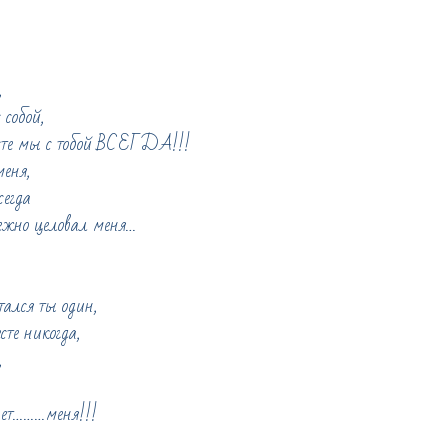
,
 собой,
сте мы с тобой ВСЕГДА!!!
еня,
егда
нежно целовал меня…
тался ты один,
те никогда,
,
нет………меня!!!