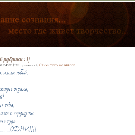
в рубрики
: 1/
(
)
Стихи того же автора
7 2:45:03
1381 прочтений
к жила тобой,
жизнь отдала,
й!
е тебя,
же к сердцу ты,
ня туда,
мы………ОДНИ!!!!