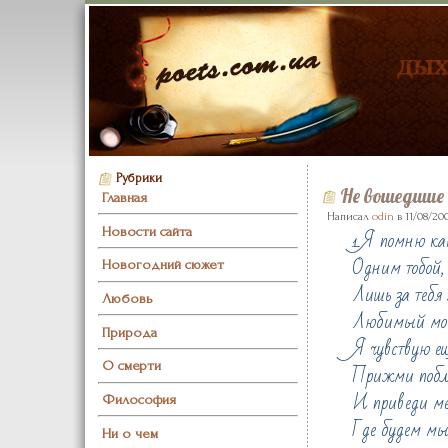
Рубрики
Не вошедшие 
Главная
Написал
odin
в 11/08/200
Новости сайта
1.Я помню ка
Одним тобой,
Новогодний сюжет
Лишь за тебя 
Любовь
Любимый мо
Природа
Я чувствую ещ
О смерти
Прижми побли
И приведи ме
Философия
Где будем 
Ни о чем