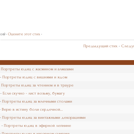
сов) -
Оцените этот стих
-
Предыдущий стих
-
Следу
-
Портреты юдиц с жасмином и алмазами
 -
Портреты юдиц с вишнями и ядом
-
Портреты юдиц за чтением и в трауре
 -
Если скучно - лист возьму, бумагу
 -
Портреты юдиц за млечными столами
-
Верю в истину боли сердечной...
 -
Портреты юдиц за винтажными декорациями
 -
Портреты юдиц в эфирной лепнине
-
Портреты юдиц в нагорном сумраке