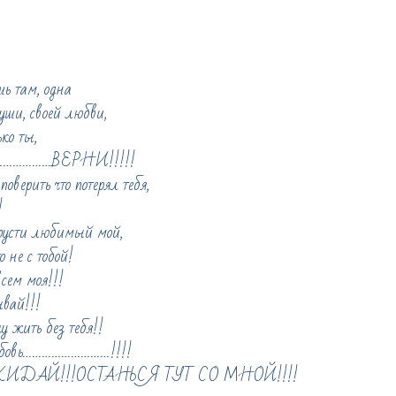
ь там, одна
уши, своей любви,
ко ты,
…………………ВЕРНИ!!!!!
поверить что потерял тебя,
!
русти любимый мой,
 не с тобой!
сем моя!!!
вай!!!
у жить без тебя!!
бовь………………………!!!!
КИДАЙ!!!ОСТАНЬСЯ ТУТ СО МНОЙ!!!!