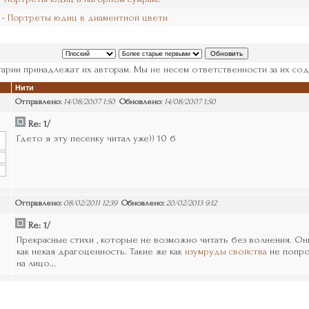
 -
Портреты юдиц в диаментной цвети
арии принадлежат их авторам. Мы не несем ответственности за их сод
Нити
Отправлено:
14/08/2007 1:50
Обновлено:
14/08/2007 1:50
Re: 1/
Гдето я эту песенку читал уже)) 10 б
Отправлено:
08/02/2011 12:39
Обновлено:
20/02/2013 9:12
Re: 1/
Прекрасные стихи , которые не возможно читать без волнения. Он
как некая драгоценность. Такие же как
изумруды свойства
не попро
на лицо...