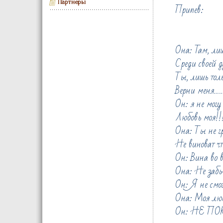
Партнеры
Припев:
Она: Там, лиш
Среди своей д
Ты, лишь толь
Верни меня
Он: я не могу 
Любовь моя!!
Она: Ты не г
Не виноват что
Он: Вина во в
Она: Не забы
Он: Я не смог
Она: Моя лю
Он: НЕ ПО