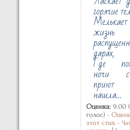
Ласкает 
горячие те
Мелькает
жизнь
распущен
дарах,
Где пох
ночи с
приют
нашла…
Оценка:
9.00 (
голос) -
Оцен
этот стих
-
Чи