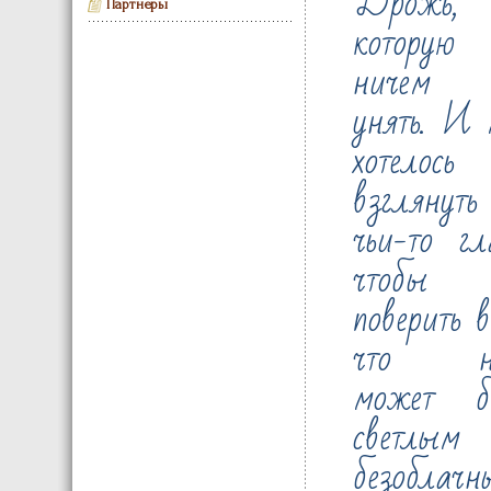
Дрожь,
Партнеры
которую
ничем 
унять. И 
хотелось
взглянут
чьи-то гл
чтобы
поверить в
что не
может б
светлы
безоблачн