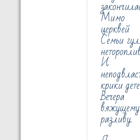
закончилас
Мимо
церквей
Семьи гул
нетороплив
И
неподвлас
крики дет
Вечера
вяжущему
разливу.