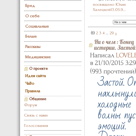
посвящено Юлии
Бред
Халецкой13.05.9...
О себе
Социальные
(1)
2
3
4
...
29
»
Белые
Ни о чем
:
Конец
Рассказы
истории. Застой
Написал
LOVEL
Медицинские
в 21/10/2015 3:29
О проекте
(
993 прочтений
Застой. О
Идея сайта
ЧаВо
нахлынул
Правила
холодные
Общение
Форум
волны пус
Связь с нами
эмоций.
Голосования