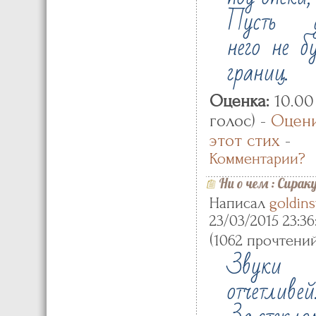
Пусть 
него не б
границ.
Оценка:
10.00 
голос) -
Оцен
этот стих
-
Комментарии?
Ни о чем
:
Сирак
Написал
goldin
23/03/2015 23:36
(
1062 прочтени
Звуки
отчетливей