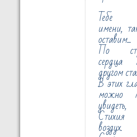
Тебе н
имени, та
оставим...
По сту
сердца 
другом ста
В этих гл
можно 
увидеть,
Стихия
воздух.