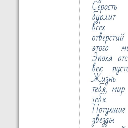
Серость
бурлит
всех
отверстий
этого ми
Эпоха отс
век пусто
Жизнь 
тебя, мир
тебя.
Потухшие
звезды