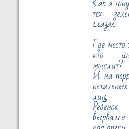
Как я тон
тех зеле
глазах.
Где место 
кто ин
мыслит?
И на перр
печальных
лиц,
Ребенок
вырвался 
под опеки,