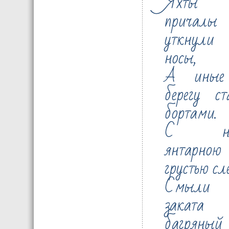
Яхты
причалы
уткнули
носы,
А иные
берегу ст
бортами.
С не
янтарною
грустью сл
Смыли
заката
багряный