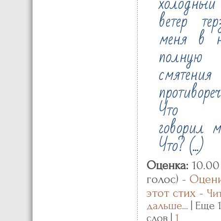
холодный
ветер тер
меня в н
полную
смятени
противореч
Что 
говорил м
Что? (...)
Оценка:
10.00 
голос) -
Оцен
этот стих
-
Чи
дальше...
| Еще 
слов |
1