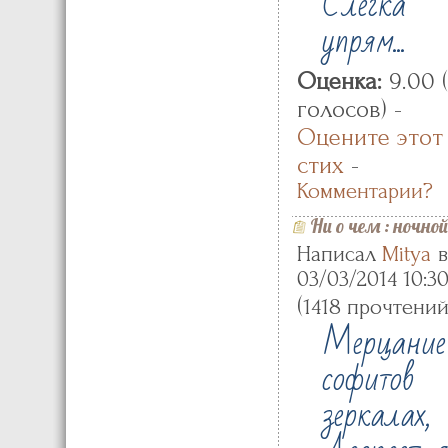
Слегка
упрям...
Оценка:
9.00 
голосов) -
Оцените этот
стих
-
Комментарии?
Ни о чем
:
ночной
Написал
Mitya
в
03/03/2014 10:3
(
1418 прочтени
Мерцание
софито
зеркалах,