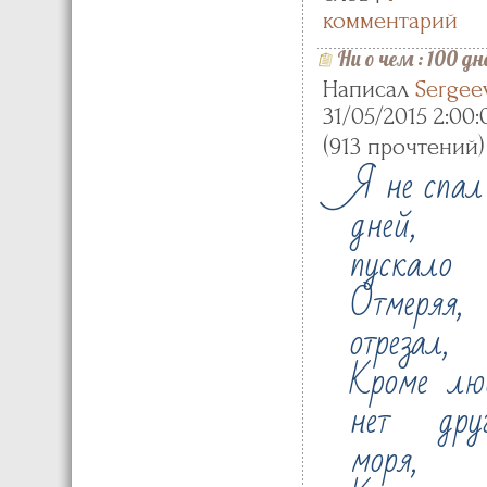
комментарий
Ни о чем
:
100 дн
Написал
Sergee
31/05/2015 2:00:
(
)
913 прочтений
Я не спал
дней, 
пускало
Отмеряя,
отрезал,
Кроме лю
нет друг
моря,