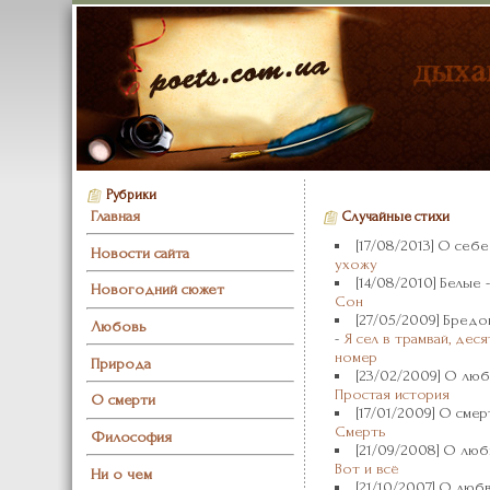
Рубрики
Главная
Случайные стихи
[17/08/2013] О себе
Новости сайта
ухожу
[14/08/2010] Белые -
Новогодний сюжет
Сон
[27/05/2009] Бред
Любовь
-
Я сел в трамвай, дес
номер
Природа
[23/02/2009] О люб
Простая история
О смерти
[17/01/2009] О смер
Смерть
Философия
[21/09/2008] О люб
Вот и всё
Ни о чем
[21/10/2007] О любв