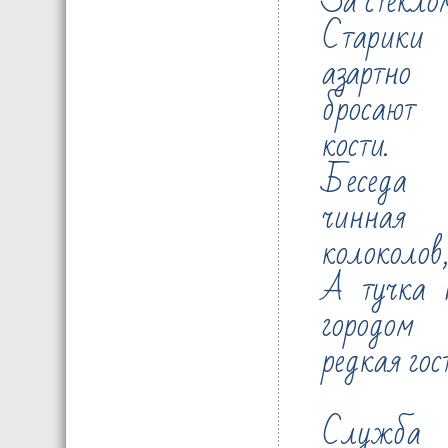
За стекло
Старики
азартно
бросают
кости.
Беседа
чинная
колоколов
А тучка 
городо
редкая гост
Служба