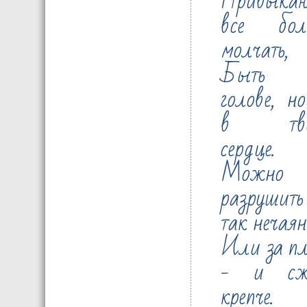
Привыка
все бол
молчать,
Быть
голове, н
в тво
сердце.
Можно
разрушить
так нечаян
Или за пл
- и сж
крепче.